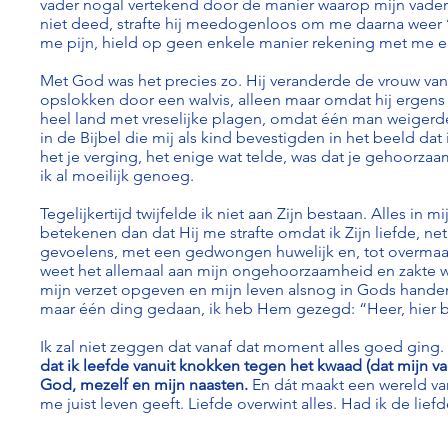
vader nogal vertekend door de manier waarop mijn vader 
niet deed, strafte hij meedogenloos om me daarna weer ‘l
me pijn, hield op geen enkele manier rekening met me en
Met God was het precies zo. Hij veranderde de vrouw van 
opslokken door een walvis, alleen maar omdat hij ergens
heel land met vreselijke plagen, omdat één man weigerde 
in de Bijbel die mij als kind bevestigden in het beeld dat
het je verging, het enige wat telde, was dat je gehoorzaa
ik al moeilijk genoeg.
Tegelijkertijd twijfelde ik niet aan Zijn bestaan. Alles in 
betekenen dan dat Hij me strafte omdat ik Zijn liefde, net
gevoelens, met een gedwongen huwelijk en, tot overmaat 
weet het allemaal aan mijn ongehoorzaamheid en zakte weg
mijn verzet opgeven en mijn leven alsnog in Gods handen 
maar één ding gedaan, ik heb Hem gezegd: “Heer, hier be
Ik zal niet zeggen dat vanaf dat moment alles goed ging. 
dat ik leefde vanuit knokken tegen het kwaad (dat mijn va
God, mezelf en mijn naasten.
En dát maakt een wereld van 
me juist leven geeft. Liefde overwint alles. Had ik de liefde 