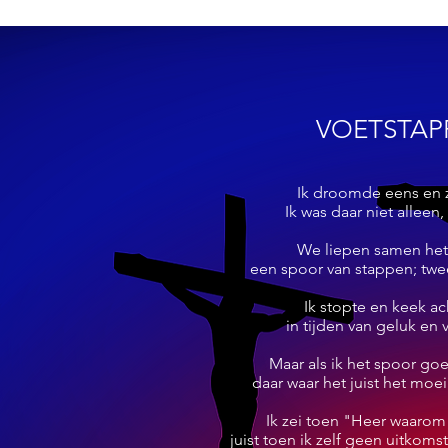
VOETSTAP
Ik droomde eens en zie
Ik was daar niet alleen,
We liepen samen het 
een spoor van stappen; twe
Ik stopte en keek ac
in tijden van geluk en
Maar als ik het spoor go
daar waar het juist het moei
Ik zei toen "Heer waarom
juist toen ik zelf geen uitkoms